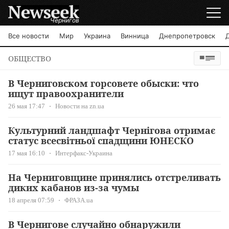
Чернигов
Все новости
Мир
Украина
Винница
Днепропетровск
ОБЩЕСТВО
В Черниговском горсовете обыски: что
ищут правоохранители
26 мая 17:47
Новости на zn.ua
Культурний ландшафт Чернігова отримає
статус всесвітньої спадщини ЮНЕСКО
17 мая 16:10
Интерфакс-Украина
На Черниговщине принялись отстреливать
диких кабанов из-за чумы
18 апреля 07:59
ФРАЗА.ua
В Чернигове случайно обнаружили