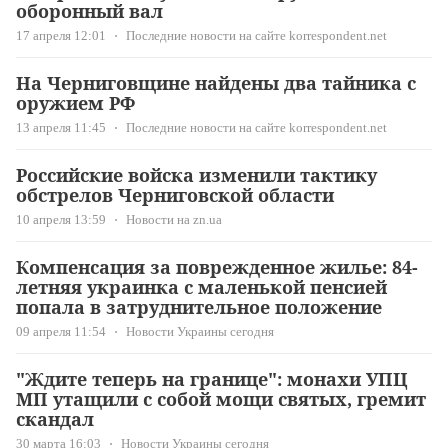
оборонный вал
17 апреля 12:01
Последние новости на сайте korrespondent.net
На Черниговщине найдены два тайника с
оружием РФ
13 апреля 11:45
Последние новости на сайте korrespondent.net
Российские войска изменили тактику
обстрелов Черниговской области
10 апреля 13:59
Новости на zn.ua
Компенсация за поврежденное жилье: 84-
летняя украинка с маленькой пенсией
попала в затруднительное положение
09 апреля 11:54
Новости Украины сегодня
"Ждите теперь на границе": монахи УПЦ
МП утащили с собой мощи святых, гремит
скандал
30 марта 16:03
Новости Украины сегодня