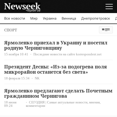
Чернигов
Все новости
Мир
Украина
Винница
Днепропетровск
СПОРТ
Ярмоленко приехал в Украину и посетил
родную Черниговщину
15 ноября 10:41
Последние новости на сайте korrespondent.net
Президент Десны: «Из-за подогрева поля
микрорайон останется без света»
18 февраля 15:34
NK
Ярмоленко предлагают сделать Почетным
гражданином Чернигова
18 июня
СЕГОДНЯ | Самые актуальные новости, мнения,
09:24
комментарии