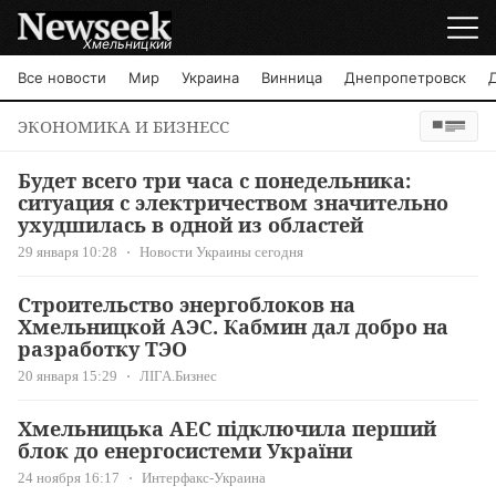
Хмельницкий
Все новости
Мир
Украина
Винница
Днепропетровск
ЭКОНОМИКА И БИЗНЕСС
Будет всего три часа с понедельника:
ситуация с электричеством значительно
ухудшилась в одной из областей
29 января 10:28
Новости Украины сегодня
Строительство энергоблоков на
Хмельницкой АЭС. Кабмин дал добро на
разработку ТЭО
20 января 15:29
ЛІГА.Бизнес
Хмельницька АЕС підключила перший
блок до енергосистеми України
24 ноября 16:17
Интерфакс-Украина