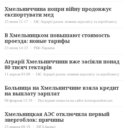
Хмельниччина попри війну продовжує
експортувати мед
25 июня 11:17
ІАС Аграрії разом: новини агросвіту та агробізнесу
В Хмельницком повышают стоимость
проезда: новые тарифы
23 июня 14:23
РБК-Украина
Аграрії Хмельниччини вже засіяли понад
80 тисяч гектарів
11 апреля 03:09
ІАС Аграрії разом: новини агросвіту та агробізнесу
Больница на Хмельнитчине взяла кредит
на выплату зарплат
08 февраля 13:19
Последние новости на сайте korrespondent.net
Хмельницкая АЭС отключила первый
энергоблок: причины
25 января 09:19
ЛІГА.Бизнес