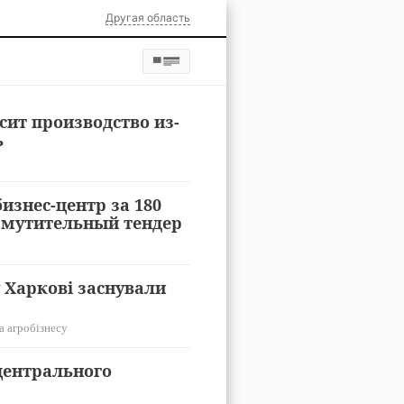
Другая область
ит производство из-
ь
изнес-центр за 180
змутительный тендер
 Харкові заснували
а агробізнесу
центрального