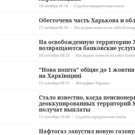
18 октября 18:18
Судебно-юридическая газета
Обесточена часть Харькова и об
17 октября 08:36
Последние новости на сайте korresp
На освобожденную территорию
возвращаются банковские услуг
19 сентября 08:25
Последние новости на сайте korres
"Нова пошта" обіцяє до 1 жовтн
на Харківщині
13 сентября 06:31
Интерфакс-Украина
Стало известно, когда пенсионер
деоккупированных территорий
получат выплаты
11 сентября 18:44
Судебно-юридическая газета
Нафтогаз запустил новую газов