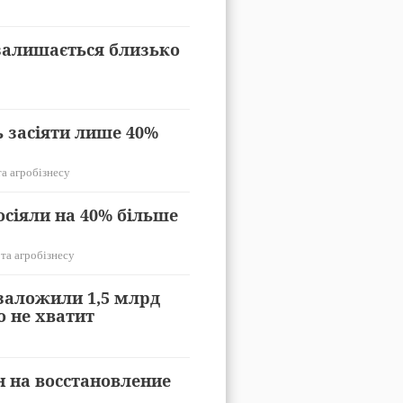
а залишається близько
 засіяти лише 40%
та агробізнесу
осіяли на 40% більше
 та агробізнесу
 заложили 1,5 млрд
о не хватит
 на восстановление