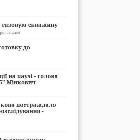
 газовую скважину
pondent.net
готовку до
ії на паузі - голова
5" Мінкович
ркова постраждало
озслідування -
2 тысячи домов