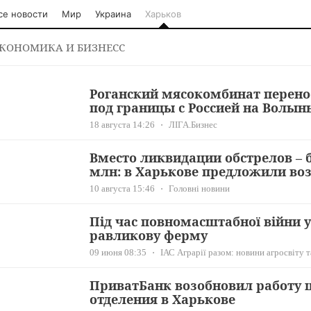
се новости
Мир
Украина
Харьков
КОНОМИКА И БИЗНЕСС
Роганский мясокомбинат перенос
под границы с Россией на Волын
18 августа 14:26
ЛІГА.Бизнес
Вместо ликвидации обстрелов – б
млн: в Харькове предложили во
10 августа 15:46
Головні новини
Під час повномасштабної війни у
равликову ферму
09 июня 08:35
ІАС Аграрії разом: новини агросвіту т
ПриватБанк возобновил работу 
отделения в Харькове