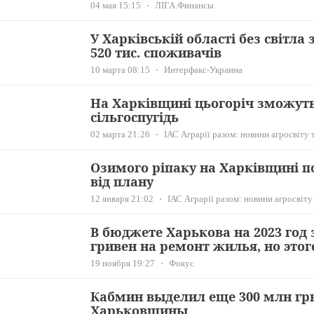
04 мая 15:15
ЛІГА.Финансы
У Харківській області без світл
520 тис. споживачів
10 марта 08:15
Интерфакс-Украина
На Харківщині цьогоріч зможуть
сільгоспугідь
02 марта 21:26
ІАС Аграрії разом: новини агросвіту 
Озимого ріпаку на Харківщині п
від плану
12 января 21:02
ІАС Аграрії разом: новини агросвіту
В бюджете Харькова на 2023 год
гривен на ремонт жилья, но этог
19 ноября 19:27
Фокус
Кабмин выделил еще 300 млн грн
Харьковщины