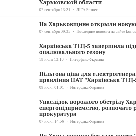
Харьковской области
07 сентября 13:21
ЛІГА.Бизнес
На Харьковщине открыли новую
07 сентября 09:35
Последние новости на сайте korres
Харківська ТЕЦ-5 завершила під
опалювального сезону
19 июля 13:10
Интерфакс-Украина
Пільгова ціна для електрогенерац
правління ПАТ "Харківська ТЕЦ-
09 июня 01:01
Интерфакс-Украина
Унаслідок ворожого обстрілу Ха
енергопідприємство, розпочато р
прокуратура
07 июня 14:56
Интерфакс-Украина
На Харьковщине без газа почти 