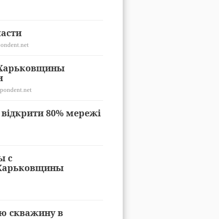
ласти
ondent.net
 Харьковщины
и
pondent.net
я відкрити 80% мережі
ы с
 Харьковщины
ую скважину в