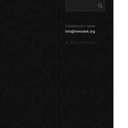
Связаться с нами
info@newseek.org
©
2026
«Newseek»