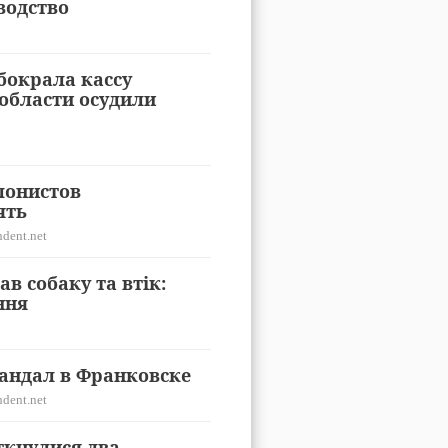
водство
бокрала кассу
области осудили
лонистов
ять
dent.net
ав собаку та втік:
ння
андал в Франковске
dent.net
ткнулися два