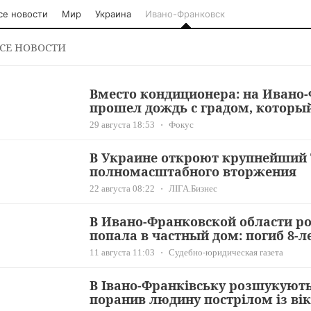
се новости
Мир
Украина
Ивано-Франковск
СЕ НОВОСТИ
Вместо кондиционера: на Ивано
прошел дождь с градом, которы
29 августа 18:53
Фокус
В Украине откроют крупнейший 
полномасштабного вторжения
22 августа 08:22
ЛІГА.Бизнес
В Ивано-Франковской области ро
попала в частный дом: погиб 8-
11 августа 11:03
Судебно-юридическая газета
В Івано-Франківську розшукуют
поранив людину пострілом із ві