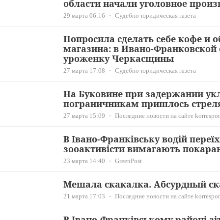
области начали уголовное произ
29 марта 06:16
Судебно-юридическая газета
Попросила сделать себе кофе и о
магазина: в Ивано-Франковской 
уроженку Черкасщины
27 марта 17:08
Судебно-юридическая газета
На Буковине при задержании ук
пограничникам пришлось стрел
27 марта 15:09
Последние новости на сайте korrespon
В Івано-Франківську водій переїх
зооактивісти вимагають покара
23 марта 14:40
GreenPost
Мешала скакалка. Абсурдный ск
21 марта 17:03
Последние новости на сайте korrespon
В Івано-Франківському районі зі