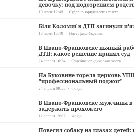
девочку: под подозрением родст
19 июня 12:49
Судебно-юридическая газета
Біля Коломиї в ДТП загинули п'ят
13 июня 10:40
Интерфакс-Украина
В Ивано-Франковске пьяный раб
ДТП: какое решение принял суд
24 апреля 16:34
Судебно-юридическая газета
На Буковине горела церковь УПЦ
"профессиональный поджог"
24 апреля 09:55
Фокус
В Ивано-Франковске мужчины в
задержать прохожего
12 апреля 19:07
Фокус
Повесил собаку на глазах детей: