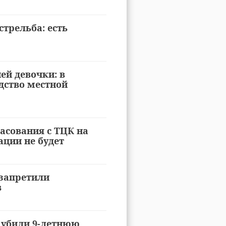
трельба: есть
ей девочки: в
дство местной
ласования с ТЦК на
ции не будет
запретили
в
 убили 9-летнюю