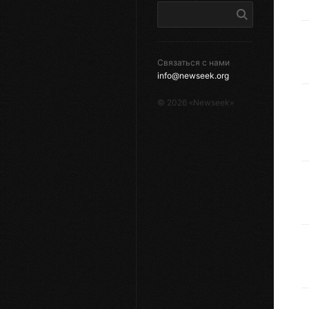
Связаться с нами
info@newseek.org
©
2026
«Newseek»