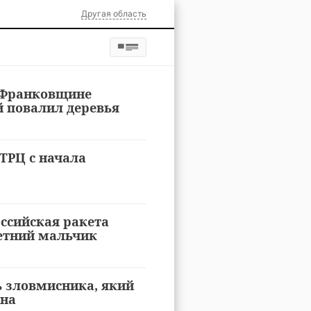
Другая область
-Франковщине
й повалил деревья
ТРЦ с начала
ссийская ракета
летний мальчик
ь зловмисника, який
кна