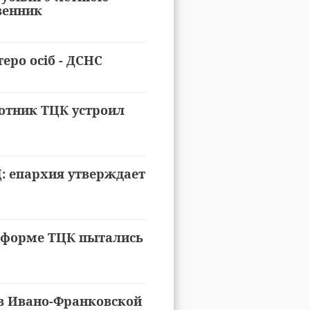
венник
еро осіб - ДСНС
отник ТЦК устроил
: епархия утверждает
 форме ТЦК пытались
 в Ивано-Франковской