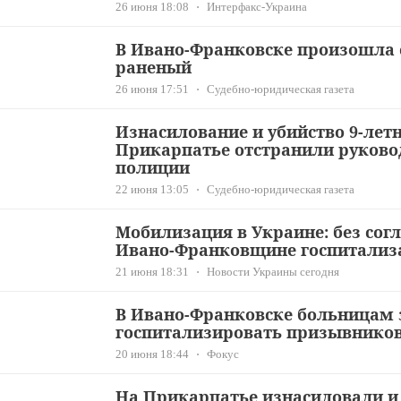
26 июня 18:08
Интерфакс-Украина
В Ивано-Франковске произошла с
раненый
26 июня 17:51
Судебно-юридическая газета
Изнасилование и убийство 9-летн
Прикарпатье отстранили руково
полиции
22 июня 13:05
Судебно-юридическая газета
Мобилизация в Украине: без сог
Ивано-Франковщине госпитализа
21 июня 18:31
Новости Украины сегодня
В Ивано-Франковске больницам 
госпитализировать призывнико
20 июня 18:44
Фокус
На Прикарпатье изнасиловали и