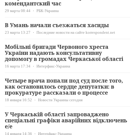
комендантский час
29 марта 08:44
РБК-Украина
В Умань начали съезжаться хасиды
23 марта 13:27
Последние новости на сайте korrespondent.net
Мобільні бригади Червоного хреста
України надають консультативну
допомогу в громадах Черкаської області
16 марта 17:34
Интерфакс-Украина
Четыре врача попали под суд после того,
как остановилось сердце депутатки: в
прокуратуре рассказали о процессе
18 января 16:52
Новости Украины сегодня
У Черкаській області запроваджено
спеціальні графіки аварійних відключень
е/е
14 января 14:36
Интерфакс-Украина