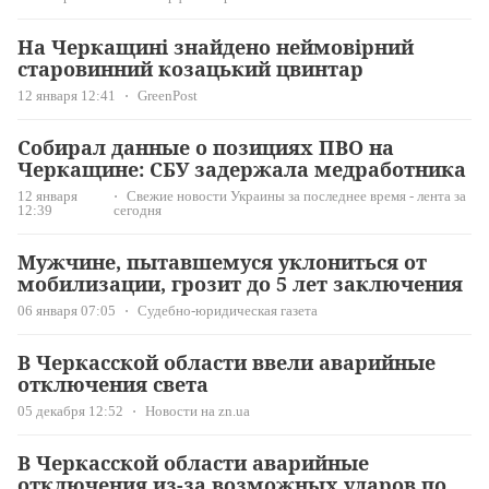
На Черкащині знайдено неймовірний
старовинний козацький цвинтар
12 января 12:41
GreenPost
Собирал данные о позициях ПВО на
Черкащине: СБУ задержала медработника
12 января
Свежие новости Украины за последнее время - лента за
12:39
сегодня
Мужчине, пытавшемуся уклониться от
мобилизации, грозит до 5 лет заключения
06 января 07:05
Судебно-юридическая газета
В Черкасской области ввели аварийные
отключения света
05 декабря 12:52
Новости на zn.ua
В Черкасской области аварийные
отключения из-за возможных ударов по