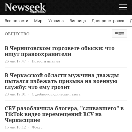
Черкассы
Все новости
Мир
Украина
Винница
Днепропетровск
ОБЩЕСТВО
В Черниговском горсовете обыски: что
ищут правоохранители
26 мая 17:47
Новости на zn.ua
В Черкасской области мужчина дважды
пытался избежать призыва на военную
службу: что ему грозит
23 мая 19:01
Судебно-юридическая газета
СБУ разоблачила блогера, "сливавшего" в
TikTok видео перемещений ВСУ на
Черкасщине
15 мая 16:12
Фокус