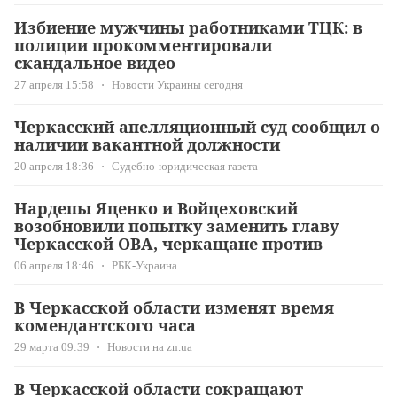
Избиение мужчины работниками ТЦК: в
полиции прокомментировали
скандальное видео
27 апреля 15:58
Новости Украины сегодня
Черкасский апелляционный суд сообщил о
наличии вакантной должности
20 апреля 18:36
Судебно-юридическая газета
Нардепы Яценко и Войцеховский
возобновили попытку заменить главу
Черкасской ОВА, черкащане против
06 апреля 18:46
РБК-Украина
В Черкасской области изменят время
комендантского часа
29 марта 09:39
Новости на zn.ua
В Черкасской области сокращают