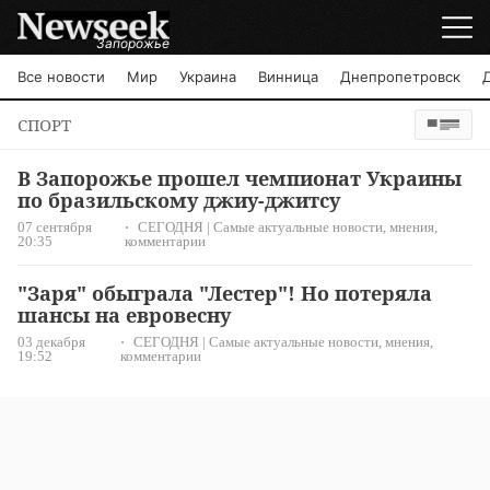
Запорожье
Все новости
Мир
Украина
Винница
Днепропетровск
СПОРТ
В Запорожье прошел чемпионат Украины
по бразильскому джиу-джитсу
07 сентября
СЕГОДНЯ | Самые актуальные новости, мнения,
20:35
комментарии
"Заря" обыграла "Лестер"! Но потеряла
шансы на евровесну
03 декабря
СЕГОДНЯ | Самые актуальные новости, мнения,
19:52
комментарии