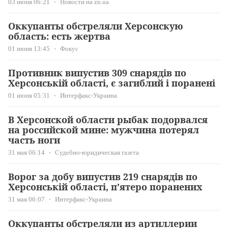
03 июня 06:21
Новости на zn.ua
Оккупанты обстреляли Херсонскую
область: есть жертва
01 июня 13:45
Фокус
Противник випустив 309 снарядів по
Херсонській області, є загиблий і поранені
01 июня 05:31
Интерфакс-Украина
В Херсонской области рыбак подорвался
на российской мине: мужчина потерял
часть ноги
31 мая 06:14
Судебно-юридическая газета
Ворог за добу випустив 219 снарядів по
Херсонській області, п’ятеро поранених
31 мая 06:07
Интерфакс-Украина
Оккупанты обстреляли из артиллерии