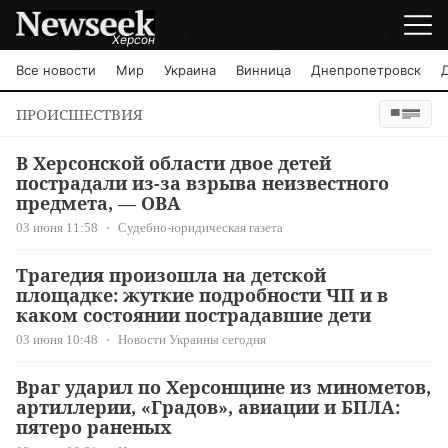
Херсон
Все новости
Мир
Украина
Винница
Днепропетровск
ПРОИСШЕСТВИЯ
В Херсонской области двое детей
пострадали из-за взрыва неизвестного
предмета, — ОВА
03 июня 11:58
Судебно-юридическая газета
Трагедия произошла на детской
площадке: жуткие подробности ЧП и в
каком состоянии пострадавшие дети
03 июня 10:48
Новости Украины сегодня
Враг ударил по Херсонщине из минометов,
артиллерии, «Градов», авиации и БПЛА:
пятеро раненых