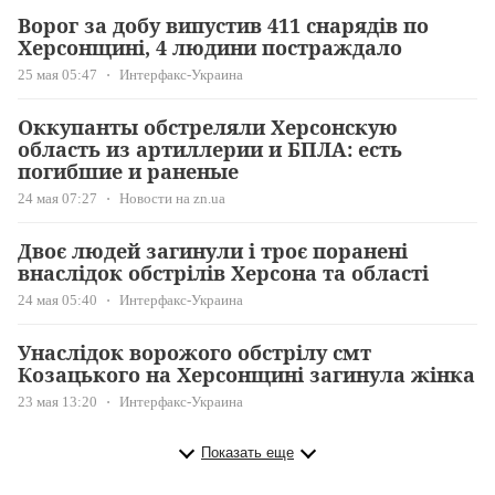
Ворог за добу випустив 411 снарядів по
Херсонщині, 4 людини постраждало
25 мая 05:47
Интерфакс-Украина
Оккупанты обстреляли Херсонскую
область из артиллерии и БПЛА: есть
погибшие и раненые
24 мая 07:27
Новости на zn.ua
Двоє людей загинули і троє поранені
внаслідок обстрілів Херсона та області
24 мая 05:40
Интерфакс-Украина
Унаслідок ворожого обстрілу смт
Козацького на Херсонщині загинула жінка
23 мая 13:20
Интерфакс-Украина
Показать еще