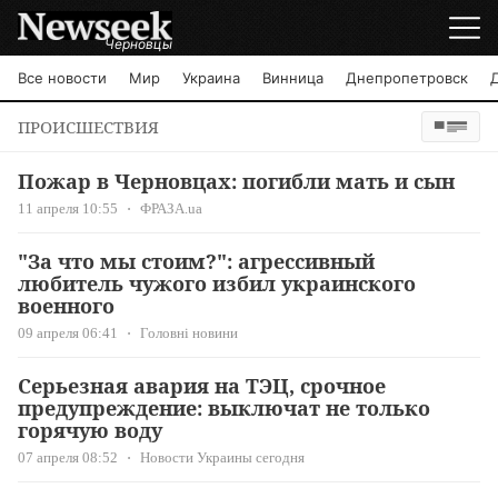
Черновцы
Все новости
Мир
Украина
Винница
Днепропетровск
ПРОИСШЕСТВИЯ
Пожар в Черновцах: погибли мать и сын
11 апреля 10:55
ФРАЗА.ua
"За что мы стоим?": агрессивный
любитель чужого избил украинского
военного
09 апреля 06:41
Головні новини
Серьезная авария на ТЭЦ, срочное
предупреждение: выключат не только
горячую воду
07 апреля 08:52
Новости Украины сегодня