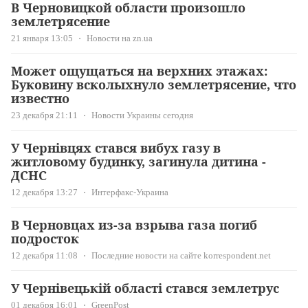
В Черновицкой области произошло
землетрясение
21 января 13:05
Новости на zn.ua
Может ощущаться на верхних этажах:
Буковину всколыхнуло землетрясение, что
известно
23 декабря 21:11
Новости Украины сегодня
У Чернівцях стався вибух газу в
житловому будинку, загинула дитина -
ДСНС
12 декабря 13:27
Интерфакс-Украина
В Черновцах из-за взрыва газа погиб
подросток
12 декабря 11:08
Последние новости на сайте korrespondent.net
У Чернівецькій області стався землетрус
01 декабря 16:01
GreenPost