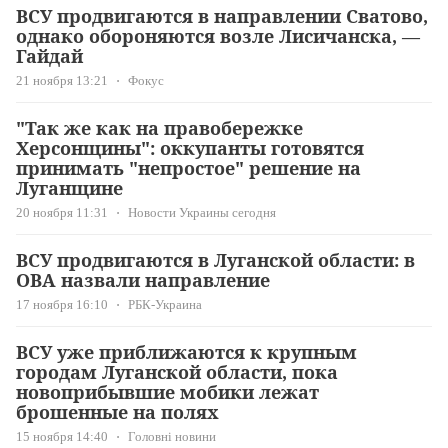
ВСУ продвигаются в направлении Сватово,
однако обороняются возле Лисичанска, —
Гайдай
21 ноября 13:21
Фокус
"Так же как на правобережке
Херсонщины": оккупанты готовятся
принимать "непростое" решение на
Луганщине
20 ноября 11:31
Новости Украины сегодня
ВСУ продвигаются в Луганской области: в
ОВА назвали направление
17 ноября 16:10
РБК-Украина
ВСУ уже приближаются к крупным
городам Луганской области, пока
новоприбывшие мобики лежат
брошенные на полях
15 ноября 14:40
Головні новини