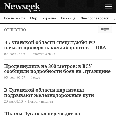
Луганск
Все новости
Мир
Украина
Винница
Днепропетровск
ОБЩЕСТВО
В Луганской области спецслужбы РФ
начали проверять коллаборантов — ОВА
02 июля 06:06
Новости на zn.ua
Продвинулись на 300 метров: в ВСУ
сообщили подробности боев на Луганщине
05 июня 09:57
Фокус
В Луганской области партизаны
подрывают железнодорожные пути
20 мая 08:16
Новости на zn.ua
Школы Луганска переводят на