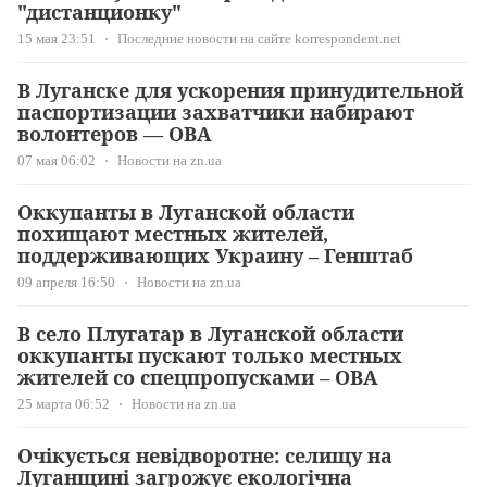
"дистанционку"
15 мая 23:51
Последние новости на сайте korrespondent.net
В Луганске для ускорения принудительной
паспортизации захватчики набирают
волонтеров — ОВА
07 мая 06:02
Новости на zn.ua
Оккупанты в Луганской области
похищают местных жителей,
поддерживающих Украину – Генштаб
09 апреля 16:50
Новости на zn.ua
В село Плугатар в Луганской области
оккупанты пускают только местных
жителей со спецпропусками – ОВА
25 марта 06:52
Новости на zn.ua
Очікується невідворотне: селищу на
Луганщині загрожує екологічна