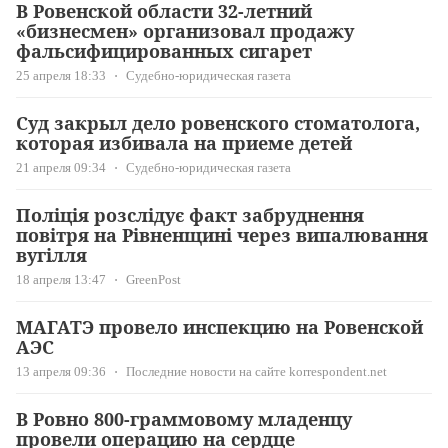
В Ровенской области 32-летний
«бизнесмен» организовал продажу
фальсифицированных сигарет
25 апреля 18:33
Судебно-юридическая газета
Суд закрыл дело ровенского стоматолога,
которая избивала на приеме детей
21 апреля 09:34
Судебно-юридическая газета
Поліція розслідує факт забруднення
повітря на Рівненщині через випалювання
вугілля
18 апреля 13:47
GreenPost
МАГАТЭ провело инспекцию на Ровенской
АЭС
13 апреля 09:36
Последние новости на сайте korrespondent.net
В Ровно 800-граммовому младенцу
провели операцию на сердце