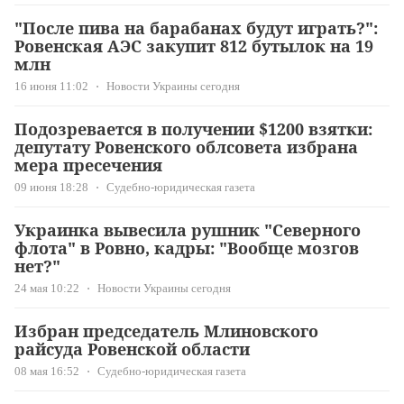
"После пива на барабанах будут играть?":
Ровенская АЭС закупит 812 бутылок на 19
млн
16 июня 11:02
Новости Украины сегодня
Подозревается в получении $1200 взятки:
депутату Ровенского облсовета избрана
мера пресечения
09 июня 18:28
Судебно-юридическая газета
Украинка вывесила рушник "Северного
флота" в Ровно, кадры: "Вообще мозгов
нет?"
24 мая 10:22
Новости Украины сегодня
Избран председатель Млиновского
райсуда Ровенской области
08 мая 16:52
Судебно-юридическая газета