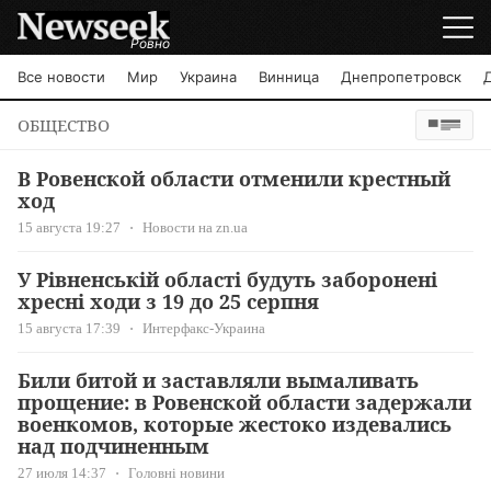
Ровно
Все новости
Мир
Украина
Винница
Днепропетровск
ОБЩЕСТВО
В Ровенской области отменили крестный
ход
15 августа 19:27
Новости на zn.ua
У Рівненській області будуть заборонені
хресні ходи з 19 до 25 серпня
15 августа 17:39
Интерфакс-Украина
Били битой и заставляли вымаливать
прощение: в Ровенской области задержали
военкомов, которые жестоко издевались
над подчиненным
27 июля 14:37
Головні новини