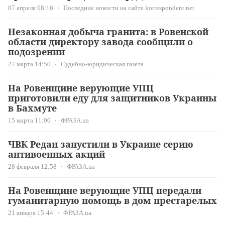
07 апреля 08:16
Последние новости на сайте korrespondent.net
Незаконная добыча гранита: в Ровенской
области директору завода сообщили о
подозрении
27 марта 14:50
Судебно-юридическая газета
На Ровенщине верующие УПЦ
приготовили еду для защитников Украины
в Бахмуте
15 марта 11:00
ФРАЗА.ua
ЧВК Редан запустили в Украине серию
антивоенных акций
28 февраля 12:58
ФРАЗА.ua
На Ровенщине верующие УПЦ передали
гуманитарную помощь в дом престарелых
21 января 15:44
ФРАЗА.ua