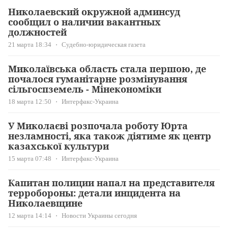
Николаевский окружной админсуд
сообщил о наличии вакантных
должностей
21 марта 18:34
Судебно-юридическая газета
Миколаївська область стала першою, де
почалося гуманітарне розмінування
сільгоспземель - Мінекономіки
18 марта 12:50
Интерфакс-Украина
У Миколаєві розпочала роботу Юрта
незламності, яка також діятиме як центр
казахської культури
15 марта 07:48
Интерфакс-Украина
Капитан полиции напал на представителя
терробороны: детали инцидента на
Николаевщине
12 марта 14:14
Новости Украины сегодня