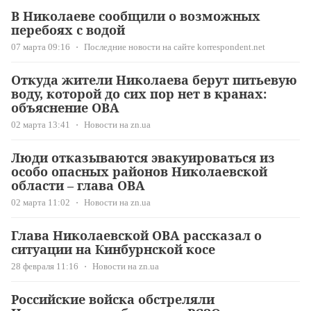
В Николаеве сообщили о возможных
перебоях с водой
07 марта 09:16
Последние новости на сайте korrespondent.net
Откуда жители Николаева берут питьевую
воду, которой до сих пор нет в кранах:
объяснение ОВА
02 марта 13:41
Новости на zn.ua
Люди отказываются эвакуироваться из
особо опасных районов Николаевской
области – глава ОВА
02 марта 11:02
Новости на zn.ua
Глава Николаевской ОВА рассказал о
ситуации на Кинбурнской косе
28 февраля 11:16
Новости на zn.ua
Российские войска обстреляли