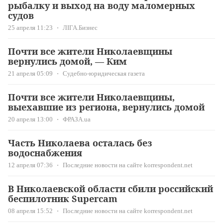
рыбалку и выход на воду маломерных
судов
25 апреля 11:23
ЛІГА.Бизнес
Почти все жители Николаевщины
вернулись домой, — Ким
21 апреля 05:09
Судебно-юридическая газета
Почти все жители Николаевщины,
выехавшие из региона, вернулись домой
20 апреля 13:00
ФРАЗА.ua
Часть Николаева осталась без
водоснабжения
12 апреля 07:36
Последние новости на сайте korrespondent.net
В Николаевской области сбили российский
беспилотник Supercam
08 апреля 15:52
Последние новости на сайте korrespondent.net