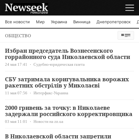
Николаев
Все новости
Мир
Украина
Винница
Днепропетровск
ОБЩЕСТВО
Избран председатель Вознесенского
горрайонного суда Николаевской области
24 мая 17:41
Судебно-юридическая газета
СБУ затримала коригувальника ворожих
ракетних обстрілів у Миколаєві
11 мая 07:56
Интерфакс-Украина
2000 гривень за точку: в Николаеве
задержали российского корректировщика
03 мая 11:01
Новости на zn.ua
В Николаевской области запретили