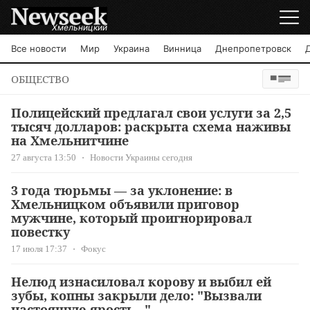
Хмельницкий
Все новости
Мир
Украина
Винница
Днепропетровск
ОБЩЕСТВО
Полицейский предлагал свои услуги за 2,5
тысяч долларов: раскрыта схема наживы
на Хмельнитчине
27 августа 13:50
Новости Украины сегодня
3 года тюрьмы — за уклонение: в
Хмельницком объявили приговор
мужчине, который проигнорировал
повестку
17 июля 17:37
Фокус
Нелюд изнасиловал корову и выбил ей
зубы, копны закрыли дело: "Вызвали
настоящую ярость..."