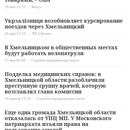
29 мая 11:53
Фокус
Укрзалізниця возобновляет курсирование
поездов через Хмельницкий
16 мая 13:23
ЛІГА.Бизнес
В Хмельницком в общественных местах
будут работать велопатрули
15 мая 06:08
Судебно-юридическая газета
Подделка медицинских справок: в
Хмельницкой области разоблачили
преступную группу врачей, которую
возглавлял глава комиссии
24 апреля 11:55
Судебно-юридическая газета
Еще одна громада Хмельнцкой области
отказалась от УПЦ МП. У Московского
патриархата изъяли права на
пользование землей