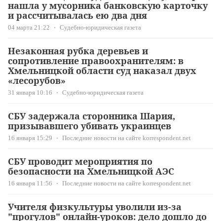
нашла у мусорника банковскую карточку
и рассчитывалась ею два дня
04 марта 21:22
Судебно-юридическая газета
Незаконная рубка деревьев и
сопротивление правоохранителям: в
Хмельницкой области суд наказал двух
«лесорубов»
31 января 10:16
Судебно-юридическая газета
СБУ задержала сторонника Шария,
призывавшего убивать украинцев
16 января 15:29
Последние новости на сайте korrespondent.net
СБУ проводит мероприятия по
безопасности на Хмельницкой АЭС
16 января 11:56
Последние новости на сайте korrespondent.net
Учителя физкультуры уволили из-за
"прогулов" онлайн-уроков: дело дошло до