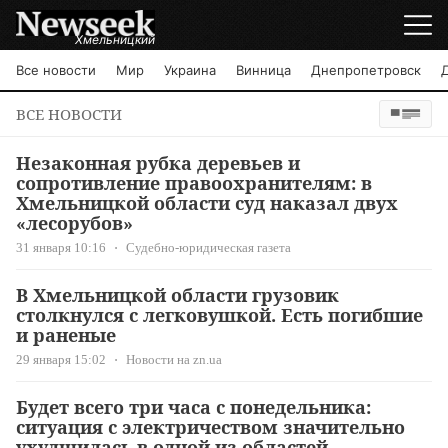
Хмельницкий
Все новости
Мир
Украина
Винница
Днепропетровск
ВСЕ НОВОСТИ
Незаконная рубка деревьев и
сопротивление правоохранителям: в
Хмельницкой области суд наказал двух
«лесорубов»
31 января 10:16
Судебно-юридическая газета
В Хмельницкой области грузовик
столкнулся с легковушкой. Есть погибшие
и раненые
29 января 15:02
Новости на zn.ua
Будет всего три часа с понедельника:
ситуация с электричеством значительно
ухудшилась в одной из областей