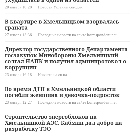
29 января 10:28
Новости Украины сегодня
В квартире в Хмельницком взорвалась
граната
27 января 13:36
Последние новости на сайте korrespondent.net
Директор государственного Департамента
госзакупок Минобороны Хмельницкий
солгал НАПК и получил админпротокол о
коррупции
23 января 16:18
Новости на zn.ua
Во время ДТП в Хмельницкой области
погибли женщина и девочка-подросток
23 января 12:27
Последние новости на сайте korrespondent.net
Строительство энергоблоков на
Хмельницкой АЭС. Кабмин дал добро на
разработку ТЭО