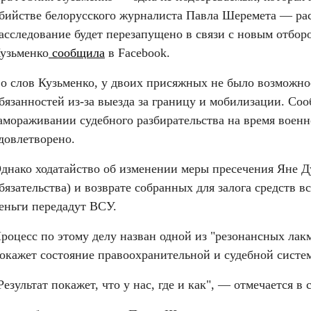
бийстве белорусского журналиста Павла Шеремета — расс
асследование будет перезапущено в связи с новым отбор
узьменко
 сообщила
 в Facebook.
о слов Кузьменко, у двоих присяжных не было возможно
бязанностей из-за выезда за границу и мобилизации. Сооб
амораживании судебного разбирательства на время военн
довлетворено.
днако ходатайство об изменении меры пресечения Яне Дуг
бязательства) и возврате собранных для залога средств в
еньги передадут ВСУ.
роцесс по этому делу назван одной из "резонансных лакм
окажет состояние правоохранительной и судебной систе
Результат покажет, что у нас, где и как", — отмечается в