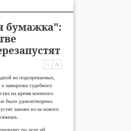
я бумажка":
тве
резапустят
дной из подозреваемых, 
 о заморозке судебного 
ства на время военного 
е было удовлетворено. 
устят заново из-за нового 
исяжных.
роходит по делу об 