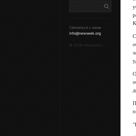
у
р
К
Связаться с нами
info@newseek.org
С
о
©
2026
«Newseek»
з
у
О
о
д
П
п
"