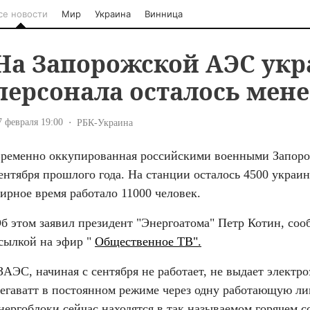
се новости
Мир
Украина
Винница
На Запорожской АЭС укр
персонала осталось мене
7 февраля 19:00
РБК-Украина
ременно оккупированная российскими военными Запорож
ентября прошлого года. На станции осталось 4500 украинс
ирное время работало 11000 человек.
б этом заявил президент "Энергоатома" Петр Котин, соо
сылкой на эфир " 
Общественное ТВ".
ЗАЭС, начиная с сентября не работает, не выдает электро
егаватт в постоянном режиме через одну работающую лин
нергоблоки сейчас находятся в так называемом горячем со