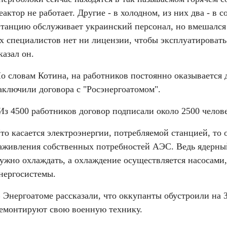
еактор не работает. Другие - в холодном, из них два - в с
танцию обслуживает украинский персонал, но вмешался "
х специалистов нет ни лицензии, чтобы эксплуатировать 
казал он.
о словам Котина, на работников постоянно оказывается д
аключили договора с "Росэнергоатомом".
Из 4500 работников договор подписали около 2500 челове
то касается электроэнергии, потребляемой станцией, то о
аживления собственных потребностей АЭС. Ведь ядерный
ужно охлаждать, а охлаждение осуществляется насосами
нергосистемы.
 Энергоатоме рассказали, что оккупанты обустроили на З
емонтируют свою военную технику.