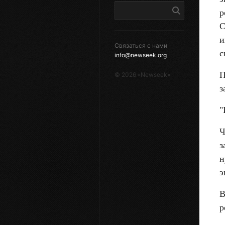
р
С
и
Связаться с нами
с
info@newseek.org
П
©
2026
«Newseek»
з
"
Ч
з
н
э
В
р