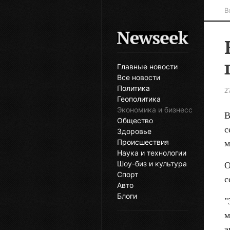
В
Главные новости
Все новости
Политика
2
Геополитика
Экономика и бизнесс
В
Общество
с
Здоровье
Происшествия
м
Наука и технологии
Шоу-биз и культура
О
Спорт
с
Авто
Блоги
"
м
э