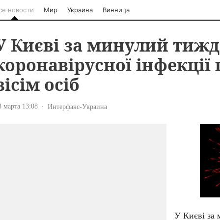
се новости
Мир
Украина
Винница
У Києві за минулий тижд
коронавірусної інфекції
вісім осіб
3 марта 13:08
Интерфакс-Украина
У Києві за 