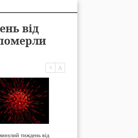
ень від
 померли
минулий тиждень від 