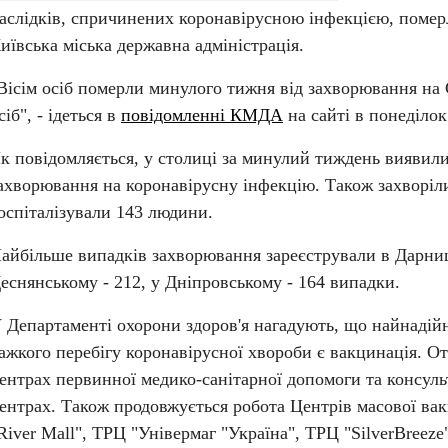
аслідків, спричинених коронавірусною інфекцією, померли
иївська міська державна адміністрація.
Вісім осіб померли минулого тижня від захворювання на
сіб", - ідеться в 
повідомленні КМДА
 на сайті в понеділок
к повідомляється, у столиці за минулий тиждень виявили
ахворювання на коронавірусну інфекцію. Також захворіли
оспіталізували 143 людини.
айбільше випадків захворювання зареєстрували в Дарниць
еснянському - 212, у Дніпровському - 164 випадки.
 Департаменті охорони здоров'я нагадують, що найнадійн
ажкого перебігу коронавірусної хвороби є вакцинація. О
ентрах первинної медико-санітарної допомоги та консуль
ентрах. Також продовжується робота Центрів масової вакц
River Mall", ТРЦ "Універмаг "Україна", ТРЦ "SilverBreeze".