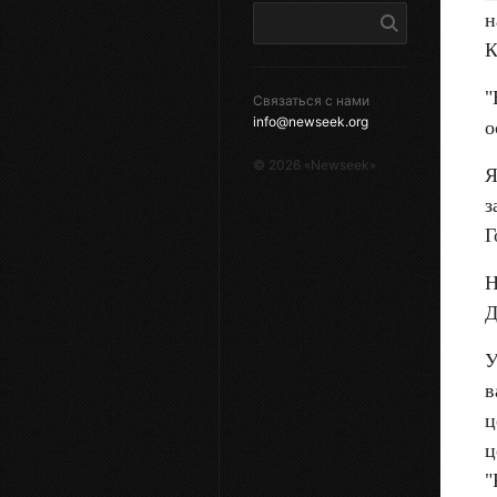
н
К
"
Связаться с нами
info@newseek.org
о
©
2026
«Newseek»
Я
з
Г
Н
Д
У
в
ц
ц
"