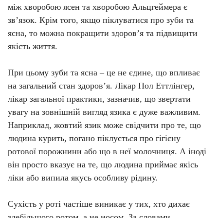
між хворобою ясен та хворобою Альцгеймера є 
зв’язок. Крім того, якщо піклуватися про зуби та 
ясна, то можна покращити здоров’я та підвищити 
якість життя.

При цьому зуби та ясна – це не єдине, що впливає 
на загальний стан здоров’я. Лікар Пол Еттлінгер, 
лікар загальної практики, зазначив, що звертати 
увагу на зовнішній вигляд язика є дуже важливим. 
Наприклад, жовтий язик може свідчити про те, що 
людина курить, погано піклується про гігієну 
ротової порожнини або що в неї молочниця. А іноді 
він просто вказує на те, що людина приймає якісь 
ліки або випила якусь особливу рідину.

Сухість у роті частіше виникає у тих, хто дихає 
здебільшого ротом, а не носом. За словами 