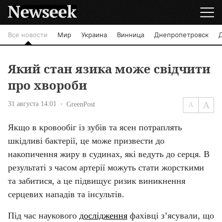
Все новости
Мир
Украина
Винница
Днепропетровск
Який стан язика може свідчити
про хвороби
31 августа 14:01
GreenPost
Якщо в кровообіг із зубів та ясен потраплять 
шкідливі бактерії, це може призвести до 
накопичення жиру в судинах, які ведуть до серця. В 
результаті з часом артерії можуть стати жорсткими 
та забитися, а це підвищує ризик виникнення 
серцевих нападів та інсультів.
Під час наукового 
дослідження
 фахівці з’ясували, що 