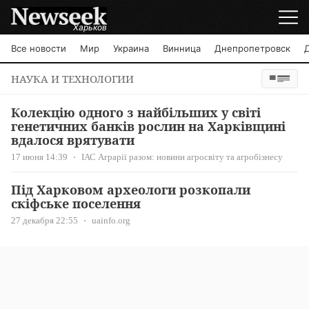
Харьков
Все новости
Мир
Украина
Винница
Днепропетровск
НАУКА И ТЕХНОЛОГИИ
Колекцію одного з найбільших у світі
генетичних банків рослин на Харківщині
вдалося врятувати
17 июня 14:39
ІАС Аграрії разом: новини агросвіту та агробізнесу
Під Харковом археологи розкопали
скіфське поселення
27 декабря 22:55
uainfo.org