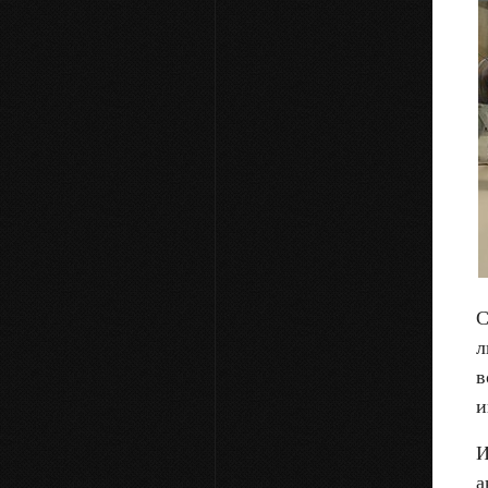
С
л
в
и
И
а