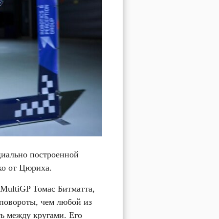
циально построенной 
ко от Цюриха.
ultiGP Томас Битматта, 
 повороты, чем любой из 
 между кругами. Его 