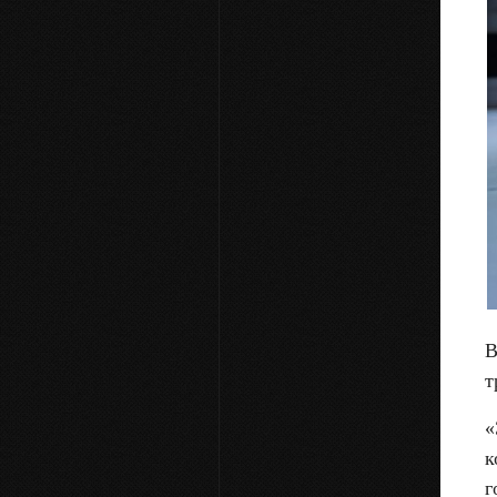
В
т
«
к
г