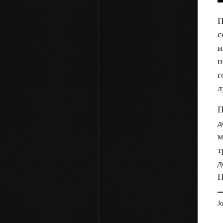
П
с
и
н
г
л
П
д
м
т
д
П
J