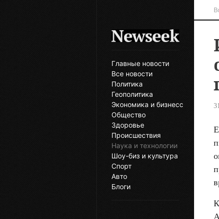
В
Главные новости
Все новости
Политика
Геополитика
Экономика и бизнесс
3
Общество
Здоровье
Е
Происшествия
п
Наука и технологии
о
Шоу-биз и культура
Спорт
п
Авто
в
Блоги
К
A