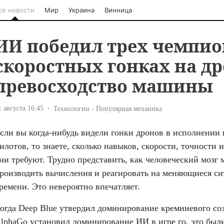
се новости
Мир
Украина
Винница
ИИ победил трех чемпио
скоростных гонках на др
превосходство машины
1 августа 16:45
Технологии - Популярная механика
сли вы когда-нибудь видели гонки дронов в исполнении
илотов, то знаете, сколько навыков, скорости, точности 
ни требуют. Трудно представить, как человеческий мозг м
роизводить вычисления и реагировать на меняющиеся сит
ремени. Это невероятно впечатляет.
огда Deep Blue утвердил доминирование кремниевого соз
lphaGo установил доминирование ИИ в игре го, это были