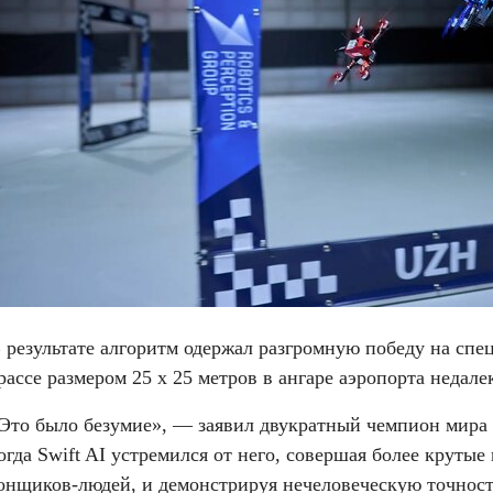
 результате алгоритм одержал разгромную победу на спе
рассе размером 25 х 25 метров в ангаре аэропорта недале
Это было безумие», — заявил двукратный чемпион мира M
огда Swift AI устремился от него, совершая более крутые
онщиков-людей, и демонстрируя нечеловеческую точность