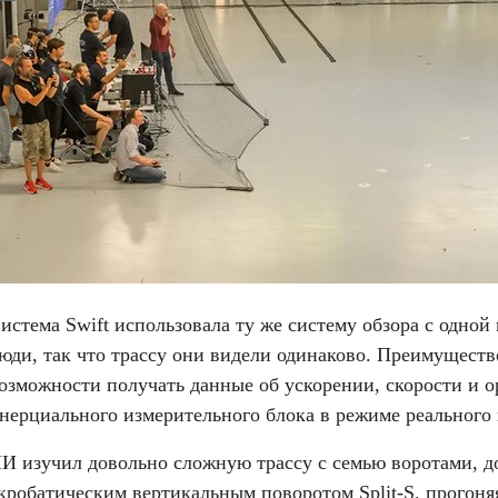
истема Swift использовала ту же систему обзора с одной
юди, так что трассу они видели одинаково. Преимуществ
озможности получать данные об ускорении, скорости и о
нерциального измерительного блока в режиме реального
И изучил довольно сложную трассу с семью воротами, д
кробатическим вертикальным поворотом Split-S, прогоняя