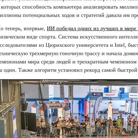
 которых способность компьютера анализировать миллио
иллионы потенциальных ходов и стратегий давала им п
о теперь, впервые, 
ИИ победил одних из лучших в мире 
изическом виде спорта. Система искусственного интеллек
сследователями из Цюрихского университета и Intel, быс
ехническую трехмерную гоночную трассу и начала домин
емпионами мира среди людей и трехкратным чемпионом 
а один. Также алгоритм установил рекорд самой быстрой