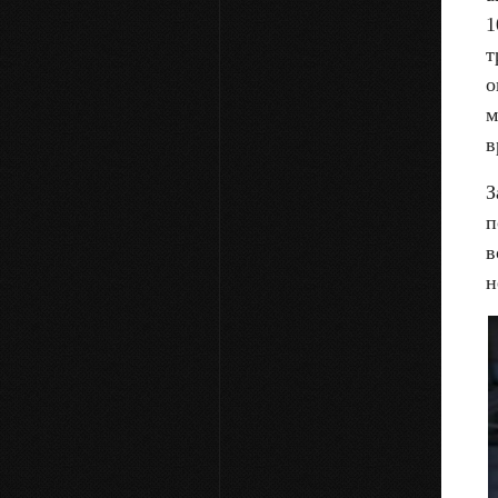
1
т
о
м
в
З
п
в
н