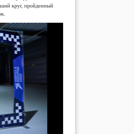
ший круг, пройденный 
ок.