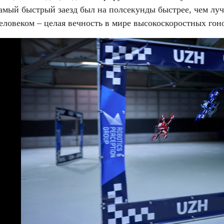
амый быстрый заезд был на полсекунды быстрее, чем луч
еловеком – целая вечность в мире высокоскоростных гон