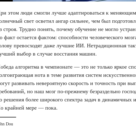
ри этом люди смогли лучше адаптироваться к меняющимся
олнечный свет осветил ангар сильнее, чем был подготов
з строя. Трудно понять, почему обучение не могло устрани
о факт остается фактом: способности человеческого мозга
олову превосходят даже лучшие ИИ. Нетрадиционная так
учший выбор в случае восстания машин.
обеда алгоритма в чемпионате — это не только яркое спо
олгоиграющая нота в теме развития систем искусственно
огут развивать невероятную скорость и точность при вы
ребований, но наш мозг по-прежнему безраздельно господс
о решения более широкого спектра задач в динамичных и
о крайней мере — пока.
ohn Dou