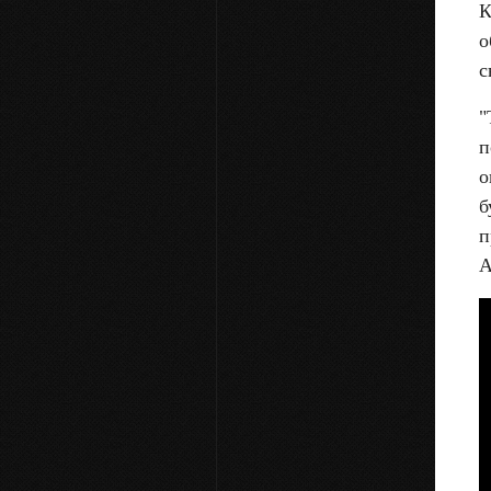
К
о
с
"
п
о
б
п
А