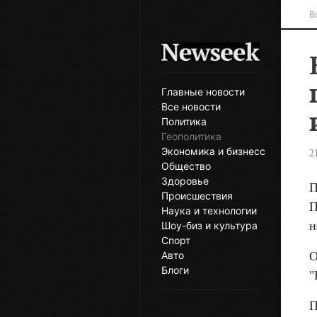
В
Главные новости
Все новости
Политика
Геополитика
Экономика и бизнесс
2
Общество
Здоровье
П
Происшествия
П
Наука и технологии
н
Шоу-биз и культура
Спорт
О
Авто
Блоги
"
П