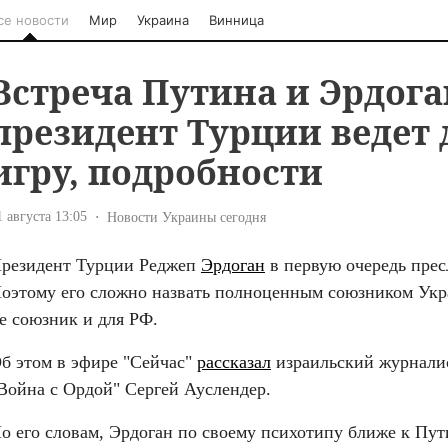
се новости
Мир
Украина
Винница
Встреча Путина и Эрдога
президент Турции ведет
игру, подробности
1 августа 13:05
Новости Украины сегодня
резидент Турции Реджеп 
Эрдоган
 в первую очередь прес
оэтому его сложно назвать полноценным союзником Украи
е союзник и для РФ.
б этом в эфире "Сейчас" 
рассказал
 израильский журналис
Война с Ордой" Сергей Ауслендер.
о его словам, Эрдоган по своему психотипу ближе к Пути