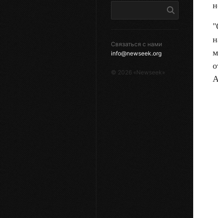
н
"
н
Связаться с нами
м
info@newseek.org
о
©
2026
«Newseek»
А