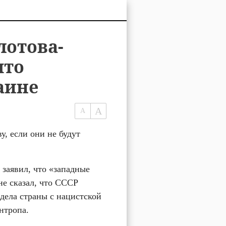
лотова-
что
аине
, если они не будут 
заявил, что «западные 
е сказал, что СССР 
ела страны с нацистской 
нтропа.