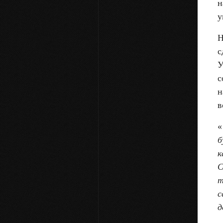
н
у
Н
с
У
с
н
в
«
б
к
С
т
с
д