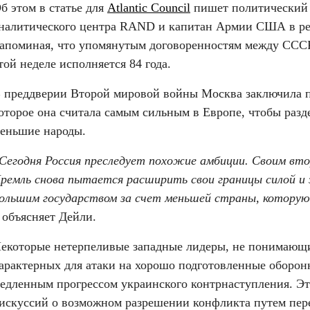
б этом в статье для 
Atlantic Council
 пишет политический 
налитического центра RAND и капитан Армии США в ре
апоминая, что упомянутым договоренностям между СССР 
той неделе исполняется 84 года.
 преддверии Второй мировой войны Москва заключила па
оторое она считала самым сильным в Европе, чтобы разд
еньшие народы.
Сегодня Россия преследует похожие амбиции. Своим вто
ремль снова пытается расширить свои границы силой и 
ольшим государством за счет меньшей страны, которую
 объясняет Дейли.
екоторые нетерпеливые западные лидеры, не понимающие
арактерных для атаки на хорошо подготовленные оборон
едленным прогрессом украинского контрнаступления. Эт
искуссий о возможном разрешении конфликта путем пере