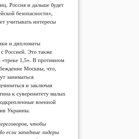
ц. Россия и дальше будет 
ской безопасности», 
ет учитывать интересы 
ики и дипломаты 
 Россией. Это также 
 «треке 1,5». В противном 
еждение Москвы, что, 
ут заниматься 
дчиниться и заключая 
тина к суверенитету малых 
подкрепленные военной 
тив Украины.
ереговоров, чтобы 
о если западные лидеры 