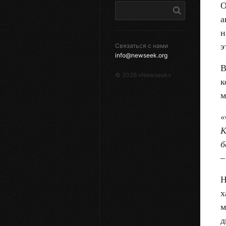
О
а
н
э
Связаться с нами
info@newseek.org
В
©
2026
«Newseek»
к
м
«
К
б
–
Н
х
м
д