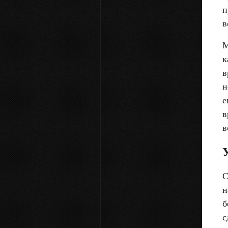
п
в
М
к
в
н
е
в
в
С
н
б
с