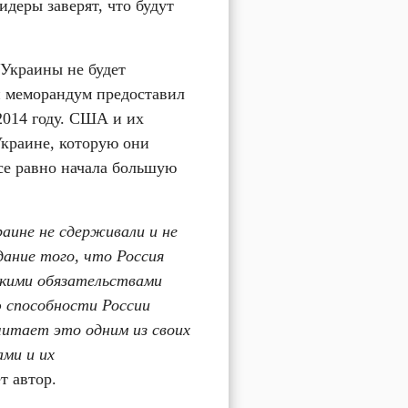
деры заверят, что будут 
Украины не будет 
 меморандум предоставил 
2014 году. США и их 
раине, которую они 
се равно начала большую 
ине не сдерживали и не 
ние того, что Россия 
кими обязательствами 
 способности России 
читает это одним из своих 
и и их 
т автор.