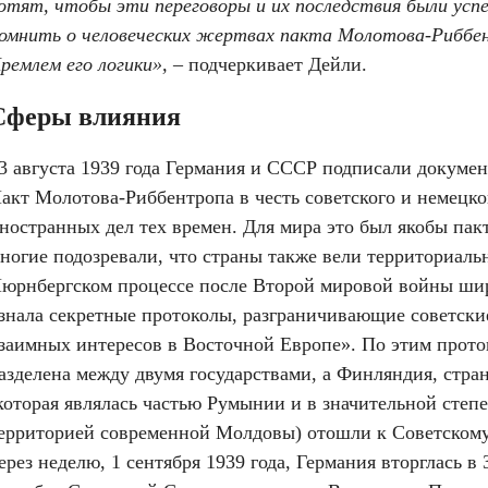
отят, чтобы эти переговоры и их последствия были успе
омнить о человеческих жертвах пакта Молотова-Риббен
ремлем его логики», –
 подчеркивает Дейли.
Сферы влияния
3 августа 1939 года Германия и СССР подписали докумен
акт Молотова-Риббентропа в честь советского и немецко
ностранных дел тех времен. Для мира это был якобы пакт
ногие подозревали, что страны также вели территориальн
юрнбергском процессе после Второй мировой войны шир
знала секретные протоколы, разграничивающие советски
заимных интересов в Восточной Европе». По этим прото
азделена между двумя государствами, а Финляндия, стран
которая являлась частью Румынии и в значительной степе
ерриторией современной Молдовы) отошли к Советскому
ерез неделю, 1 сентября 1939 года, Германия вторглась в 