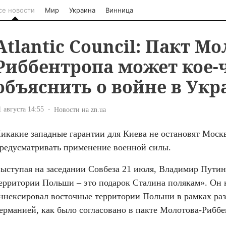
се новости
Мир
Украина
Винница
Atlantic Council: Пакт Мо
Риббентропа может кое-
объяснить о войне в Укр
1 августа 14:55
Новости на zn.ua
икакие западные гарантии для Киева не остановят Москву
редусматривать применение военной силы.
ыступая на заседании Совбеза 21 июля, Владимир Путин 
ерритории Польши – это подарок Сталина полякам». Он н
ннексировал восточные территории Польши в рамках разд
ерманией, как было согласовано в пакте Молотова-Риббе