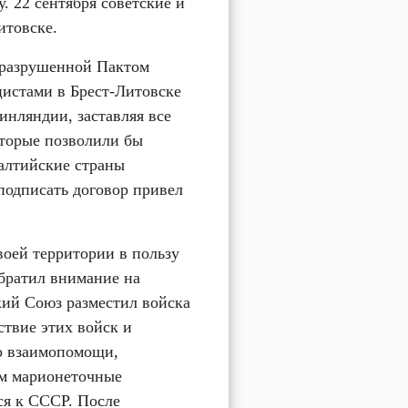
22 сентября советские и 
итовске.
разрушенной Пактом 
истами в Брест-Литовске 
нляндии, заставляя все 
торые позволили бы 
алтийские страны 
подписать договор привел 
оей территории в пользу 
братил внимание на 
ий Союз разместил войска 
твие этих войск и 
о взаимопомощи, 
м марионеточные 
я к СССР. После 