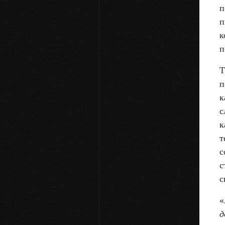
п
п
к
п
Т
п
к
с
к
т
с
с
с
«
д