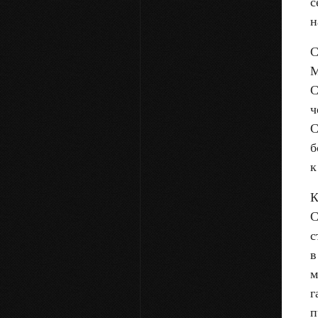
с
н
С
М
С
ч
С
б
к
К
С
с
в
м
г
п