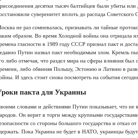
рисоединения десятки тысяч балтийцев были убиты или д
осстановили суверенитет вплоть до распада Советского 
осква не раз сомневалась, признавать ли тайные протокол
аким образом. Во время Холодной войны она отрицала их
ремена гласности в 1989 году СССР признал пакт и достал
едавно Путин назвал пакт необходимым злом. Кремль пыт
го либо отмечая, что раздел мира на сферы влияния был 
ремени, либо обвиняя Польшу, Эстонию и Латвию в разв
ойны. И здесь стоит снова посмотреть на события сегодн
Уроки пакта для Украины
воими словами и действиями Путин показывает, что не в
ародов. Он верит в торги между крупными государствами,
езопасности со стороны большого государства и отказ от 
держать. Пока Украина не будет в НАТО, украинцы будут