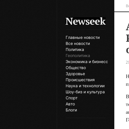
В
Главные новости
Все новости
Политика
Геополитика
Экономика и бизнесс
2
Общество
Здоровье
Н
Происшествия
п
Наука и технологии
Шоу-биз и культура
В
Спорт
т
Авто
Блоги
а
Г