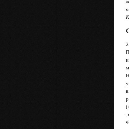
х
п
К
2
П
и
м
Н
у
в
р
(
т
ч