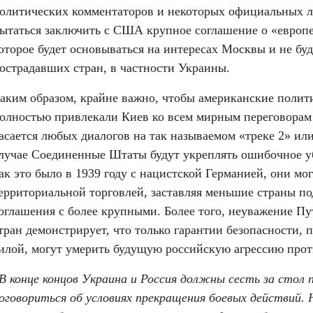
олитических комментаторов и некоторых официальных ли
ытаться заключить с США крупное соглашение о «европей
оторое будет основываться на интересах Москвы и не буд
острадавших стран, в частности Украины.
аким образом, крайне важно, чтобы американские полит
олностью привлекали Киев ко всем мирным переговорам с
асается любых диалогов на так называемом «треке 2» или
лучае Соединенные Штаты будут укреплять ошибочное уб
ак это было в 1939 году с нацистской Германией, они мог
ерриториальной торговлей, заставляя меньшие страны по
оглашения с более крупными. Более того, неуважение Пу
тран демонстрирует, что только гарантии безопасности, 
илой, могут умерить будущую российскую агрессию про
В конце концов Украина и Россия должны сесть за стол п
оговориться об условиях прекращения боевых действий. Н