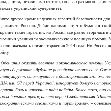
ападениям, независимо от того, сколько раз московские ли
важать украинский суверенитет.
ичто другое кроме надежных гарантий безопасности для 
держивать Россию. Дейли напоминает, что Будапештский
краине такие гарантии, но Россия всё равно вторглась в 
оюзники увеличили экономическую и военную помощь Ук
ачали оказывать после вторжения 2014 года. Но Россия в
ойну.
 
Обещания оказать военную и экономическую помощь Укра
удут сдерживать будущие российские вторжения. Ожида
апитулирует, столкнувшись с долгосрочными экономичес
ША или G7 перед Украиной, игнорирует долгую историю
ерпеть боль и наказание ради победы. Более того, она с
амых больших преимуществ перед Соединенными Штатам
емократическими союзниками и партнерами
», – объясняе