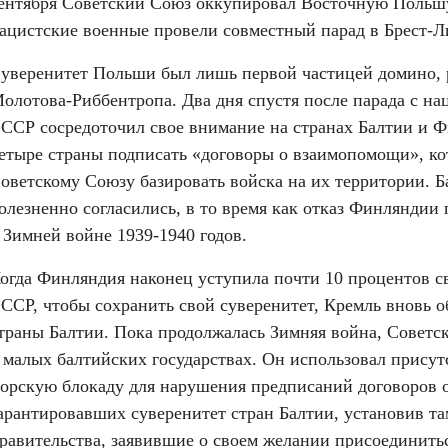
ентября Советский Союз оккупировал Восточную Польшу. 
ацистские военные провели совместный парад в Брест-Л
уверенитет Польши был лишь первой частицей домино, 
олотова-Риббентропа. Два дня спустя после парада с нац
ССР сосредоточил свое внимание на странах Балтии и Фи
етыре страны подписать «договоры о взаимопомощи», ко
оветскому Союзу базировать войска на их территории. Б
олезненно согласились, в то время как отказ Финляндии 
 Зимней войне 1939-1940 годов.
огда Финляндия наконец уступила почти 10 процентов св
ССР, чтобы сохранить свой суверенитет, Кремль вновь о
траны Балтии. Пока продолжалась Зимняя война, Советск
 малых балтийских государствах. Он использовал присутс
орскую блокаду для нарушения предписаний договоров 
арантировавших суверенитет стран Балтии, установив та
равительства, заявившие о своем желании присоединитьс