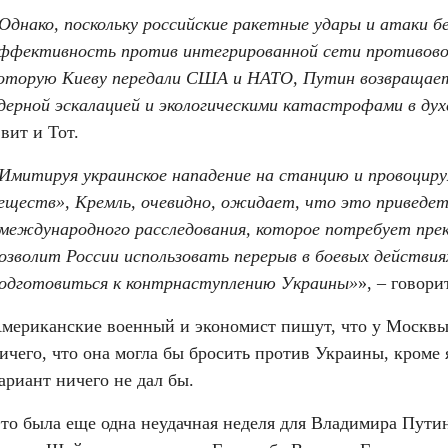
Однако, поскольку российские ракетные удары и атаки б
ффективность против интегрированной сети противово
оторую Киеву передали США и НАТО, Путин возвращаетс
дерной эскалацией и экологическими катастрофами в дух
вит и Тот.
Имитируя украинское нападение на станцию и провоциру
еществ», Кремль, очевидно, ожидает, что это приведет 
международного расследования, которое потребует прек
озволит России использовать перерыв в боевых действия
одготовиться к контрнаступлению Украины»
», – говори
мериканские военный и экономист пишут, что у Москвы 
ичего, что она могла бы бросить против Украины, кроме я
ариант ничего не дал бы.
то была еще одна неудачная неделя для Владимира Путин