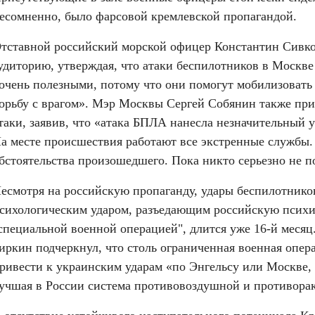
есомненно, было фарсовой кремлевской пропагандой.
тставной российский морской офицер Константин Сивко
удиторию, утверждая, что атаки беспилотников в Москве 
очень полезными, потому что они помогут мобилизовать 
орьбу с врагом». Мэр Москвы Сергей Собянин также пр
таки, заявив, что «атака БПЛА нанесла незначительный у
а месте происшествия работают все экстренные службы.
бстоятельства произошедшего. Пока никто серьезно не п
есмотря на российскую пропаганду, удары беспилотников
сихологическим ударом, разъедающим российскую психику
специальной военной операцией", длится уже 16-й месяц
иркин подчеркнул, что столь ограниченная военная опера
ривести к украинским ударам «по Энгельсу или Москве, г
учшая в России система противовоздушной и противора