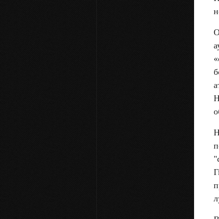
н
О
а
«
б
а
Н
о
Н
п
"
Г
п
л