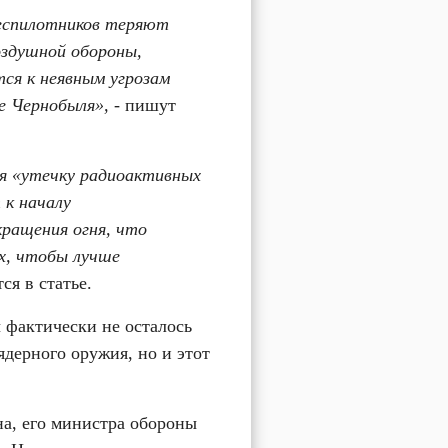
еспилотников теряют 
здушной обороны, 
я к неявным угрозам 
е Чернобыля», 
- пишут 
я «утечку радиоактивных 
к началу 
ращения огня, что 
х, чтобы лучше 
тся в статье.
фактически не осталось 
дерного оружия, но и этот 
а, его министра обороны 