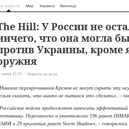
се новости
Мир
Украина
Винница
The Hill: У России не ост
ничего, что она могла б
против Украины, кроме 
оружия
1 июня 15:33
Новости на zn.ua
Никакие перекручивания Кремля не могут скрыть эту неу
ельзя сказать, что никто не пытался это сделать
», – п
Российские войска продолжают наносить эффективный о
ротивнику. Перехвачено и уничтожено 196 ракет HIMAR
ARM и 29 крылатых ракет Storm Shadow
», – говорилось 