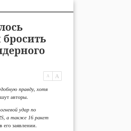
алось
ы бросить
ядерного
добную правду, хотя 
ишут авторы.
гневой удар по 
S, а также 16 ракет 
в его заявлении.