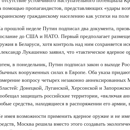
 отсутствие устойчивого наступательного потенциала Кр
а помощью пропагандистов, представляющих «удары возм
краинскому гражданскому населению как успехи на поле 
а прошлой неделе Путин подписал два документа, призв
ослание до США и НАТО. Первый предполагает размещен
ружия в Беларуси, хотя контроль над ним сохраняется ис
лександр Лукашенко заявил, что «тактическое ядерное о
атем, в понедельник, Путин подписал закон о выходе Рос
бычных вооруженных силах в Европе. Оба указа придают
змерение вопросу четырех незаконно аннексированных 
бластей: Донецкой, Луганской, Херсонской и Запорожск
ообещал защищать российские территории, «включая анн
юбые средства, находящиеся в распоряжении его армии, 
е имея возможности применить ядерное оружие и не име
редств, Москва решила вместо этого создавать экологичес