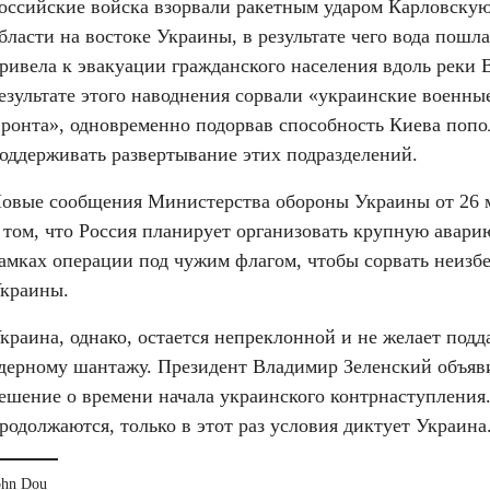
оссийские войска взорвали ракетным ударом Карловскую
бласти на востоке Украины, в результате чего вода пошла
ривела к эвакуации гражданского населения вдоль реки 
езультате этого наводнения сорвали «украинские военны
ронта», одновременно подорвав способность Киева попол
оддерживать развертывание этих подразделений.
овые сообщения Министерства обороны Украины от 26 м
 том, что Россия планирует организовать крупную авари
амках операции под чужим флагом, чтобы сорвать неизбе
краины.
краина, однако, остается непреклонной и не желает подд
дерному шантажу. Президент Владимир Зеленский объявил
ешение о времени начала украинского контрнаступления.
родолжаются, только в этот раз условия диктует Украина
ohn Dou