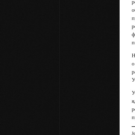
р
о
п
р
ф
п
Н
о
р
У
У
я
р
п
J