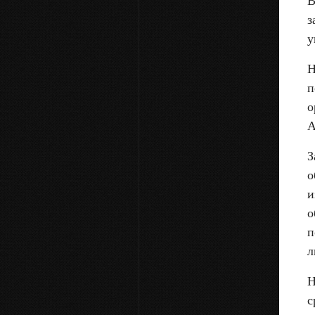
В
з
у
Н
п
о
А
З
о
и
о
п
л
Н
с