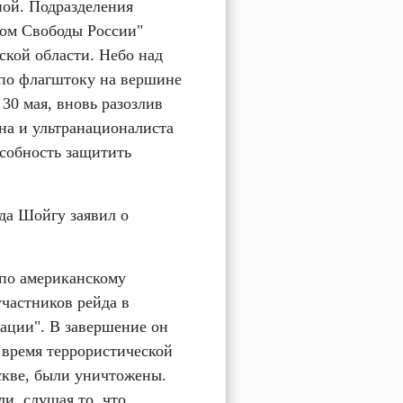
ой. Подразделения 
ном Свободы России" 
ской области. Небо над 
по флагштоку на вершине 
30 мая, вновь разозлив 
а и ультранационалиста 
собность защитить 
да Шойгу заявил о 
по американскому 
частников рейда в 
ации". В завершение он 
 время террористической 
кве, были уничтожены. 
, слушая то, что, 