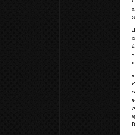
С
о
з
Д
с
б
«
п
«
Р
с
п
с
а
В