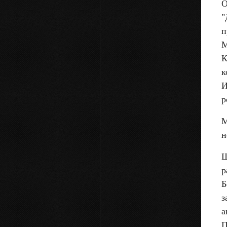
О
"
п
М
К
к
И
р
М
н
Ш
р
Б
з
а
П